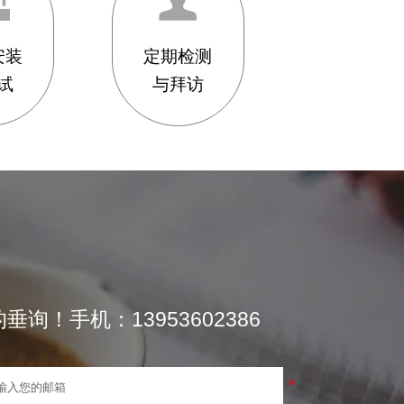
安装
定期检测
试
与拜访
！手机：13953602386