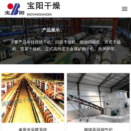

产品展示
主要产品有转筒烘干机、闪蒸干燥机、煅烧回砖窑、带式干燥
机、喷雾干燥机、立式高纯度非金属矿烘干机、热风炉等。
禽畜舍采暖系统
燃煤高温烟气炉