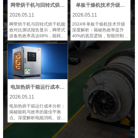
网带烘干机与回转式烘干
单板干燥机技术升级：
机的能效对比测试报告
2024年行业最新趋势解读
2026.05.11
2026.05.11
网带烘干机与回转式烘干机能
2024年单板干燥机技术升级
效对比测试报告显示，网带式
深度解析：揭秘热效率提升
设备热效率高达68%，能耗降
40%的底层逻辑，智能控制系
低15%，特别适合热敏性物料
统如何实现±0.8%含水率精
连续生产。查看详细数据与选
度，以及5G物联网带来的运
型建议，助您节省干燥成本。
维变革。宝阳干燥实测数据显
示新一代设备可降低23%废品
率，投资回收期仅13-18个
月。
电加热烘干箱运行成本分
析：能耗与效率的平衡点
2026.05.11
电加热烘干箱运行成本分析：
揭秘能耗与效率的最佳平衡
点。深度解析电能消耗、设备
维护等核心成本构成，提供能
效提升方案与选购标准。了解
如何通过智能控制系统节省