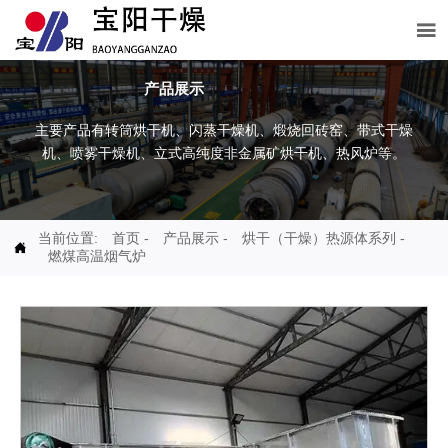

产品展示
主要产品有转筒烘干机、闪蒸干燥机、煅烧回砖窑、带式干燥
机、喷雾干燥机、立式高纯度非金属矿烘干机、热风炉等。
当前位置:
首页
-
产品展示
-
烘干（干燥）热源体系列
-

燃煤高温烟气炉