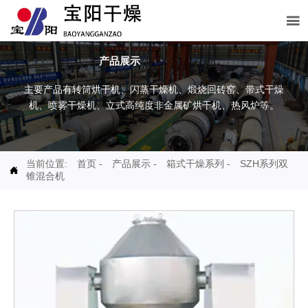

产品展示
主要产品有转筒烘干机、闪蒸干燥机、煅烧回砖窑、带式干燥
机、喷雾干燥机、立式高纯度非金属矿烘干机、热风炉等。
当前位置:
首页
-
产品展示
-
箱式干燥系列
-
SZH系列双

锥混合机