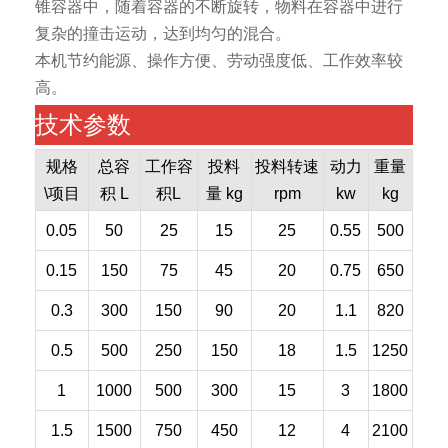
锥容器中，随着容器的不断旋转，物料在容器中进行
复杂的撞击运动，达到均匀的混合。
本机节约能源、操作方便、劳动强度低、工作效率较
高。
技术参数
规格
总容
工作容
投料
投料转速
动力
重量
\项目
积 L
积L
量 kg
rpm
kw
kg
0.05
50
25
15
25
0.55
500
0.15
150
75
45
20
0.75
650
0.3
300
150
90
20
1.1
820
0.5
500
250
150
18
1.5
1250
1
1000
500
300
15
3
1800
1.5
1500
750
450
12
4
2100