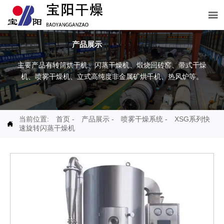

产品展示
主要产品有转筒烘干机、闪蒸干燥机、煅烧回砖窑、带式干燥
机、喷雾干燥机、立式高纯度非金属矿烘干机、热风炉等。
当前位置:
首页
-
产品展示
-
喷雾干燥系统
-
XSG系列快

速旋转闪蒸干燥机