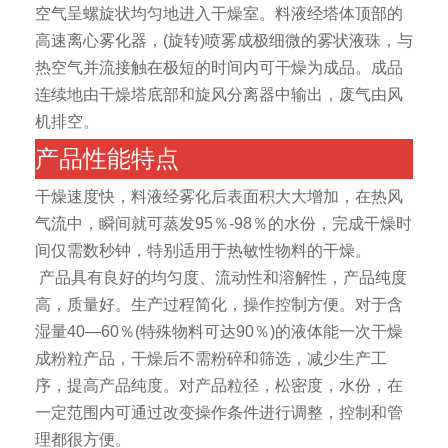
空气呈螺旋状均匀地进入干燥室。料液经塔体顶部的
高速离心雾化器，(旋转)喷雾成极细微的雾状液珠，与
热空气并流接触在极短的时间内可干燥为成品。成品
连续地由干燥塔底部和旋风分离器中输出，废气由风
机排空。
产品性能特点
干燥速度快，料液经雾化后表面积大大增加，在热风
气流中，瞬间就可蒸发95％-98％的水份，完成干燥时
间仅需数秒钟，特别适用于热敏性物料的干燥。
产品具有良好的均匀度、流动性和溶解性，产品纯度
高，质量好。生产过程简化，操作控制方便。对于含
湿量40—60％(特殊物料可达90％)的液体能一次干燥
成粉粒产品，干燥后不需粉碎和筛选，减少生产工
序，提高产品纯度。对产品粒径，松密度，水份，在
一定范围内可通过改变操作条件进行调整，控制和管
理都很方便。