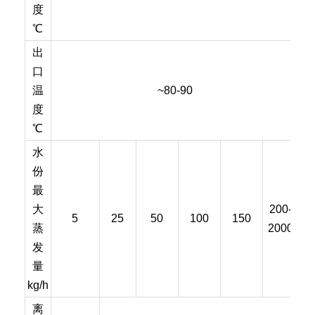
度
℃
出
口
温
~80-90
度
℃
水
份
最
大
200-
5
25
50
100
150
蒸
2000
发
量
kg/h
离