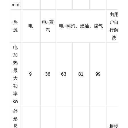
mm
由用
热
电+蒸
户自
电
电+蒸汽、燃油、煤气
源
汽
行解
决
电
加
热
最
9
36
63
81
99
大
功
率
kw
外
形
尺
根据