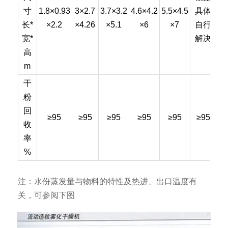
寸
1.8×0.93
3×2.7
3.7×3.2
4.6×4.2
5.5×4.5
具体
长*
×2.2
×4.26
×5.1
×6
×7
自行
宽*
解决
高
m
干
粉
回
≥95
≥95
≥95
≥95
≥95
≥95
收
率
%
注：水份蒸发量与物料的特性及热进、出口温度有
关，可参阅下图