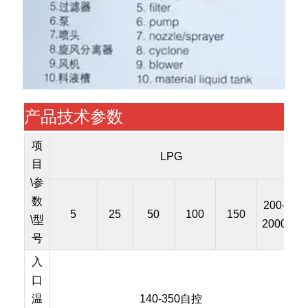
产品技术参数
项
LPG
目
\参
数
200-
5
25
50
100
150
\型
2000
号
入
口
温
140-350自控