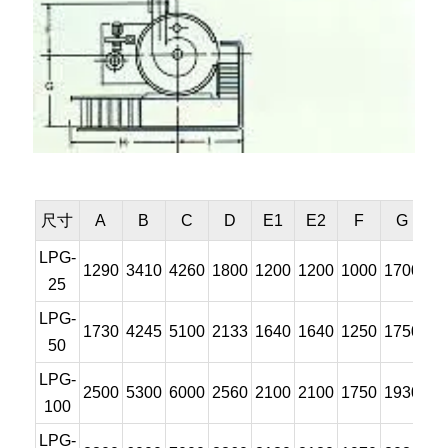
尺寸
A
B
C
D
E1
E2
F
G
LPG-
1290
3410
4260
1800
1200
1200
1000
1700
13
25
LPG-
1730
4245
5100
2133
1640
1640
1250
1750
18
50
LPG-
2500
5300
6000
2560
2100
2100
1750
1930
26
100
LPG-