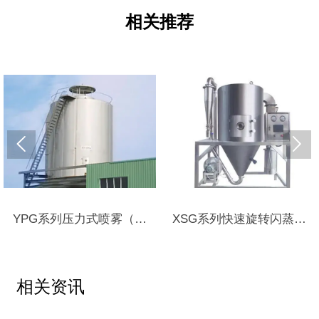
相关推荐


系列压力式喷雾（冷
XSG系列快速旋转闪蒸干
咖啡生
却）干燥机
燥机
相关资讯