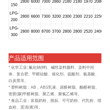
2800
6000
7000
2860
2180
2180
1970
2080
30
150
LPG-
2800
6600
7300
3200
2300
2300
2210
2250
30
200
LPG-
2800
8000
8700
3700
2800
2800
2520
2400
30
300
产品适用范围
* 化学工业: 氟化钠(钾)、碱性染料颜料、染料中间
体、复合肥、甲醛硅酸、催化剂、硫酸剂、氨基酸、
白炭黑等。
* 塑料树脂：AB，ABS乳液、尿醛树脂、酚醛树脂、
密胶(脲)甲醛树脂、聚乙烯、聚氯乙烯等。
* 食品工业：富脂奶粉、胳朊、可可奶粉、代乳粉、猎
血粉、蛋清(黄)等。