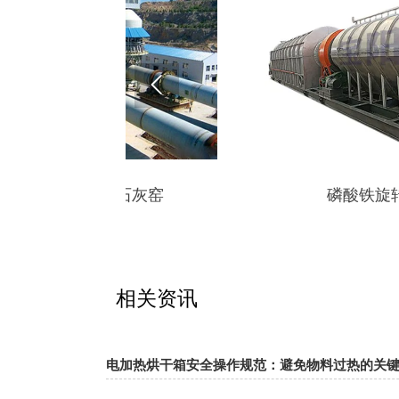

烧石灰窑
磷酸铁旋转窑焙烧炉
相关资讯
电加热烘干箱安全操作规范：避免物料过热的关