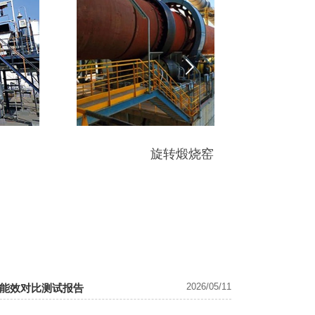

旋转煅烧窑
立
2026/05/11
能效对比测试报告