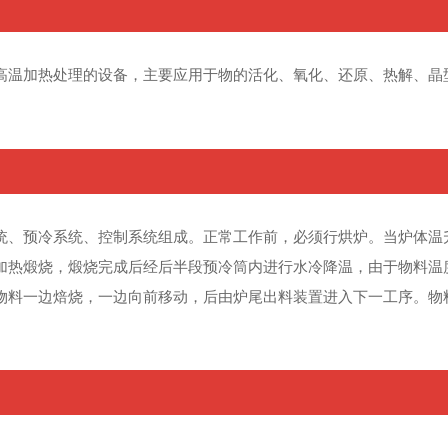
高温加热处理的设备，主要应用于物的活化、氧化、还原、热解、晶
统、预冷系统、控制系统组成。正常工作前，必须行烘炉。当炉体温
加热煅烧，煅烧完成后经后半段预冷筒内进行水冷降温，由于物料温
物料一边焙烧，一边向前移动，后由炉尾出料装置进入下一工序。物