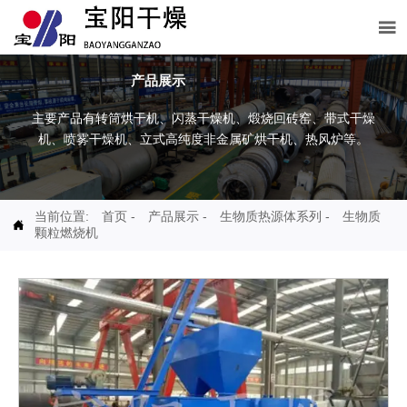

产品展示
主要产品有转筒烘干机、闪蒸干燥机、煅烧回砖窑、带式干燥
机、喷雾干燥机、立式高纯度非金属矿烘干机、热风炉等。
当前位置:
首页
-
产品展示
-
生物质热源体系列
-
生物质

颗粒燃烧机