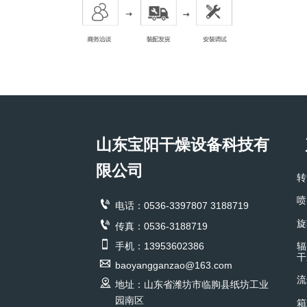
山东宝阳干燥设备科技有
限公司
转
喷

电话：0536-3397807 3188719
旋

传真：0536-3188719

手机：13953602386
辐
干

baoyangganzao@163.com
流

地址：山东省潍坊市临朐县纸坊工业
园南区
箱