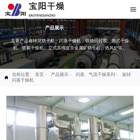

产品展示
主要产品有转筒烘干机、闪蒸干燥机、煅烧回砖窑、带式干燥
机、喷雾干燥机、立式高纯度非金属矿烘干机、热风炉等。
当前位置:
首页
-
产品展示
-
闪蒸、气流干燥系列
-
旋转

闪蒸干燥机