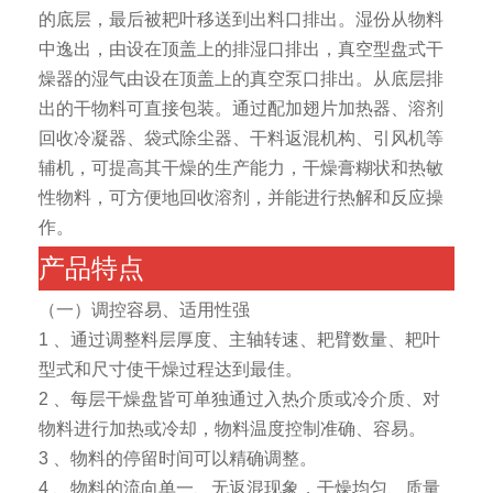
的底层，最后被耙叶移送到出料口排出。湿份从物料
中逸出，由设在顶盖上的排湿口排出，真空型盘式干
燥器的湿气由设在顶盖上的真空泵口排出。从底层排
出的干物料可直接包装。通过配加翅片加热器、溶剂
回收冷凝器、袋式除尘器、干料返混机构、引风机等
辅机，可提高其干燥的生产能力，干燥膏糊状和热敏
性物料，可方便地回收溶剂，并能进行热解和反应操
作。
产品特点
（一）调控容易、适用性强
1 、通过调整料层厚度、主轴转速、耙臂数量、耙叶
型式和尺寸使干燥过程达到最佳。
2 、每层干燥盘皆可单独通过入热介质或冷介质、对
物料进行加热或冷却，物料温度控制准确、容易。
3 、物料的停留时间可以精确调整。
4 、物料的流向单一、无返混现象，干燥均匀、质量