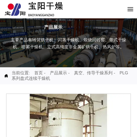

产品展示
主要产品有转筒烘干机、闪蒸干燥机、煅烧回砖窑、带式干燥
机、喷雾干燥机、立式高纯度非金属矿烘干机、热风炉等。
当前位置:
首页
-
产品展示
-
真空、传导干燥系列
-
PLG

系列盘式连续干燥机