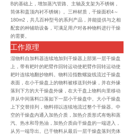
B的基础上，增加蒸汽管路、主轴及支架为不锈钢，
筒体和盖顶内衬不锈钢）。三种材质，干燥面积4～
180m2，共几百种型号的系列产品，并能提供与之相
配套的种辅助设备，可满足用户对各种物料进行干燥
的需要。
工作原理
湿物料自加料器连续地加到干燥器上部第一层干燥盘
上，带有耙叶的耙臂作回转运动使耙臂作回转运动使
耙叶连续地翻抄物料。物料沿指数螺旋线流过干燥盘
表面，在小干燥盘上的物料被移送到外缘，并在外缘
落到下方的大干燥盘外缘，在大干盘上物料向里移动
并从中间落料口落如下一层小干燥盘中。大小干燥盘
上下交替排列，物料得以连续地流过整个干燥器。中
空的干燥盘内通入加热介质，加热介质形式有饱和蒸
汽、热水和导热油，加热介质由干燥盘的一端进入，
从另一端导出。已干物料从最后一层干燥盘落到壳体