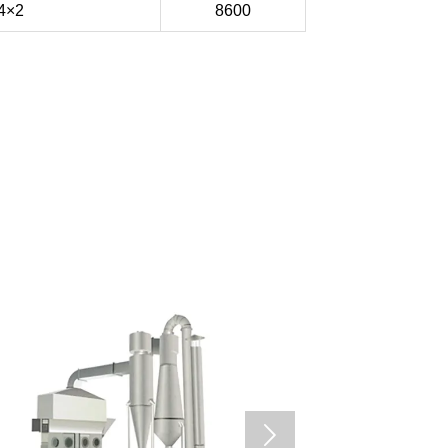
4×2
8600
