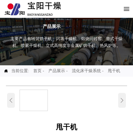

产品展示
主要产品有转筒烘干机、闪蒸干燥机、煅烧回砖窑、带式干燥
机、喷雾干燥机、立式高纯度非金属矿烘干机、热风炉等。
当前位置:
首页
-
产品展示
-
流化床干燥系统
-
甩干机



甩干机