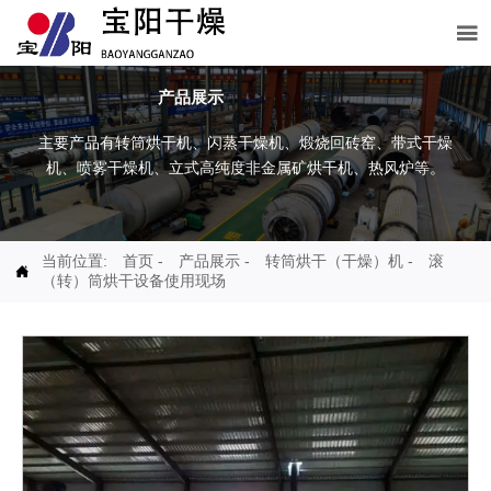

产品展示
主要产品有转筒烘干机、闪蒸干燥机、煅烧回砖窑、带式干燥
机、喷雾干燥机、立式高纯度非金属矿烘干机、热风炉等。
当前位置:
首页
-
产品展示
-
转筒烘干（干燥）机
-
滚

（转）筒烘干设备使用现场