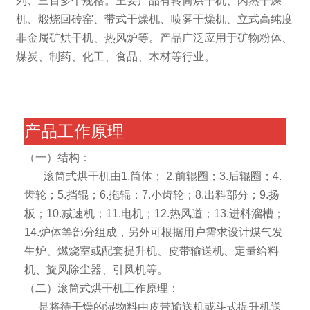
列、三百多个规格。主要产品有转筒烘干机、闪蒸干燥
机、煅烧回砖窑、带式干燥机、喷雾干燥机、立式高纯度
非金属矿烘干机、热风炉等。产品广泛应用于矿物粉体、
煤炭、制药、化工、食品、木材等行业。
产品工作原理
（一）结构：
滚筒式烘干机由1.筒体； 2.前辊圈；3.后辊圈；4.
齿轮；5.挡辊；6.拖辊；7.小齿轮；8.出料部分；9.扬
板；10.减速机；11.电机；12.热风道；13.进料溜槽；
14.炉体等部分组成，另外可根据用户需求设计煤气发
生炉、燃烧室或配套提升机、皮带输送机、定量给料
机、旋风除尘器、引风机等。
（二）滚筒式烘干机工作原理：
是将待干燥的湿物料由皮带输送机或斗式提升机送