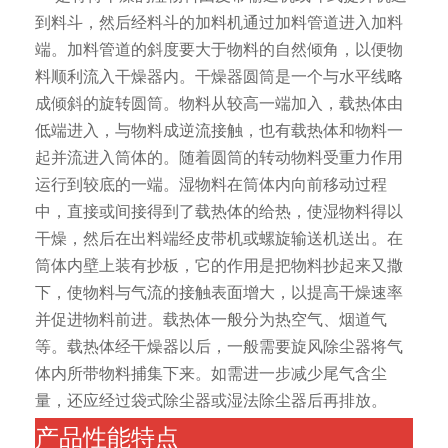
到料斗，然后经料斗的加料机通过加料管道进入加料
端。加料管道的斜度要大于物料的自然倾角，以便物
料顺利流入干燥器内。干燥器圆筒是一个与水平线略
成倾斜的旋转圆筒。物料从较高一端加入，载热体由
低端进入，与物料成逆流接触，也有载热体和物料一
起并流进入筒体的。随着圆筒的转动物料受重力作用
运行到较底的一端。湿物料在筒体内向前移动过程
中，直接或间接得到了载热体的给热，使湿物料得以
干燥，然后在出料端经皮带机或螺旋输送机送出。在
筒体内壁上装有抄板，它的作用是把物料抄起来又撒
下，使物料与气流的接触表面增大，以提高干燥速率
并促进物料前进。载热体一般分为热空气、烟道气
等。载热体经干燥器以后，一般需要旋风除尘器将气
体内所带物料捕集下来。如需进一步减少尾气含尘
量，还应经过袋式除尘器或湿法除尘器后再排放。
产品性能特点