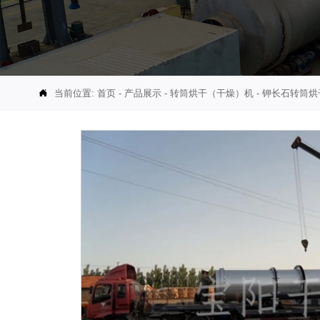
当前位置:
首页
-
产品展示
-
转筒烘干（干燥）机
-
钾长石转筒烘
