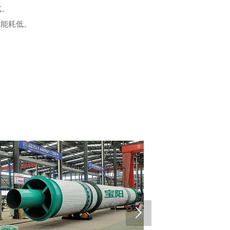
式。
位能耗低。
