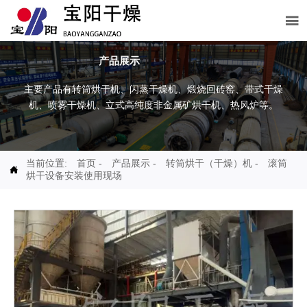

产品展示
主要产品有转筒烘干机、闪蒸干燥机、煅烧回砖窑、带式干燥
机、喷雾干燥机、立式高纯度非金属矿烘干机、热风炉等。
当前位置:
首页
-
产品展示
-
转筒烘干（干燥）机
-
滚筒

烘干设备安装使用现场