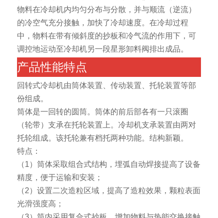
物料在冷却机内均匀分布与分散，并与顺流（逆流）
的冷空气充分接触，加快了冷却速度。在冷却过程
中，物料在带有倾斜度的抄板和冷气流的作用下，可
调控地运动至冷却机另一段星形卸料阀排出成品。
产品性能特点
回转式冷却机由筒体装置、传动装置、托轮装置等部
份组成。
筒体是一回转的圆筒。筒体的前后部各有一只滚圈
（轮带）支承在托轮装置上。冷却机支承装置由两对
托轮组成。该托轮兼有档托两种功能。结构新颖。
特点：
（1）筒体采取组合式结构，埋弧自动焊接提高了设备
精度，便于运输和安装；
（2）设置二次造粒区域，提高了造粒效果，颗粒表面
光滑强度高；
（3）筒内采用复合式抄板，增加物料与热能交换接触