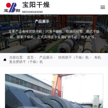

产品展示
主要产品有转筒烘干机、闪蒸干燥机、煅烧回砖窑、带式干燥
机、喷雾干燥机、立式高纯度非金属矿烘干机、热风炉等。
当前位置:
首页
-
产品展示
-
转筒烘干（干燥）机
-
有机

复合肥烘干（干燥）机