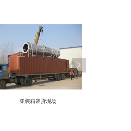

集装箱装货现场
钾长石转