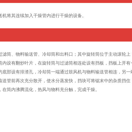
送机将其连续加入干燥管内进行干燥的设备。
过滤筒、物料输送管、冷却筒和出料口；其中旋转筒位于主动滚轮上
筒内设有翻炒叶片，在旋转筒与过滤筒相连处设有挡板，挡板上开有
的底部设有排渣孔，冷却筒一端通过鼓风机与物料输送管相连，另一
输送管前再次充分散开，使水分蒸发快，挡块可将锯末中的杂质挡住
，在筒内沸腾流化，热风与物料充分触，完成干燥。