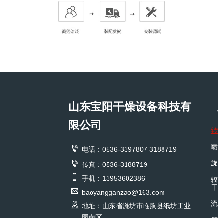
山东宝阳干燥设备科技有
限公司
转
喷

电话：0536-3397807 3188719

旋
传真：0536-3188719

手机：13953602386
辐
干

baoyangganzao@163.com
流

地址：山东省潍坊市临朐县纸坊工业
园南区